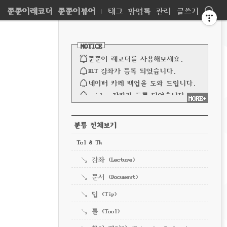
네
쭌쭌이레코더
쭌쭌이뷰어
|
태그
방명록
관리
글쓰기
비
사
이
NOTICE
드
게
바
쭌쭌이 레코더를 사용해보세요.
이
BLT 강좌가 등록 되었습니다.
네이버 카페 백업을 도와 드립니다.
션
spinbox 강좌가 등록 되었습니다.
MORE+
파이프 강좌가 등록되었습니다.
전체 보기
CATEGORY
분류 전체보기
Tcl & Tk
강좌 (Lecture)
문서 (Document)
팁 (Tip)
툴 (Tool)