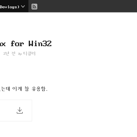
현
evlogs)
재
위
nx for Win32
치
2년 전
티클러
by
::
 있는데 이게 참 유용함.