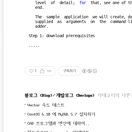
   level  of  detail;  
for
  that, see one of th
   end.

   The  sample  application  we will create, de
   supplied  as  arguments  on  the  command l
   adder.

Step 
1
: download prerequisites

.....
1
구독하기
블로그 (Blog)
개발로그 (Devlogs)
카테고리의 다른
(0)
Vector 속도 테스트
(0)
CentOS 6.10 에 MySQL 5.7 설치하기
(0)
CAD 프로그램과 엔진에 대하여..
(0)
윈도우즈10 icon cache 업데이트