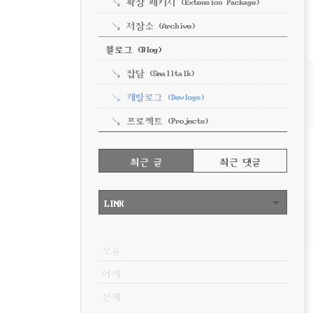
확장 패키지 (Extension Package)
저장소 (Archive)
블로그 (Blog)
잡담 (Smalltalk)
개발로그 (Devlogs)
프로젝트 (Projects)
RECENTLY
최근 글
최근 댓글
최
근
LINK
글
VISITOR
오늘
어제
전체