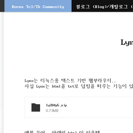
Korea Tcl/Tk Community
블로그 (Blog)/개발로그 (D
본
문
검
으
색
로
바
로
Ly
가
기
Lynx는 리눅스용 텍스트 기반 웹부라우저..
사실 Lynx는 html을 txt로 덤핑을 떠주는 기능이
ly284p5.zip
0.73MB
예를 들어.. 아래의 html 이 있을때..