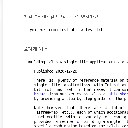
이걸 아래와 같이 텍스트로 변경하면..
lynx.exe -dump test.html > test.txt
요렇게 나옴.
Building Tcl 
8.6
 single file applications - a s
   Published 
2020
-12
-28
   There  is  plenty of reference material on t
   single  file  applications  with Tcl but as
   bit  rot  has  set  in that makes it confus
break
  from our series on Tcl 
8.7
, 
this
sho
   by providing a step-by-step guide 
for
 the pr
   Note  however  that  there  are  a  lot of 
   [
1
]freewrap  etc.), each of which additional
   functionality  with  a  variety  of  configu
   provides  a recipe 
for
 building a single fi
   specific combination based on the tclkit co