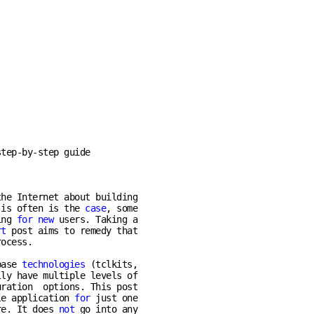
tep-by-step guide

he Internet about building

 is often is the 
case
, some

ing 
for
new
 users. Taking a

rt
 post aims to remedy that

ocess.

base 
technologies
 (tclkits,

ly have multiple levels of

ration  options. This post

le application 
for
 just one

re. It does 
not
 go into any
