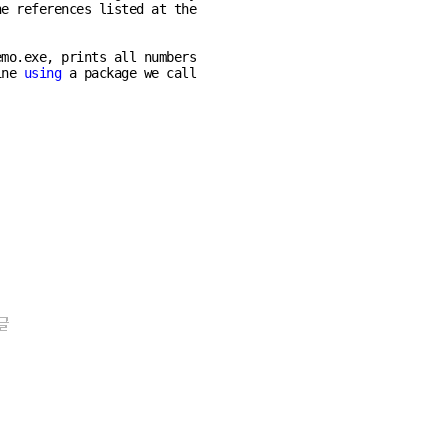
e references listed at the

mo.exe, prints all numbers

ine 
using
 a package we call

글