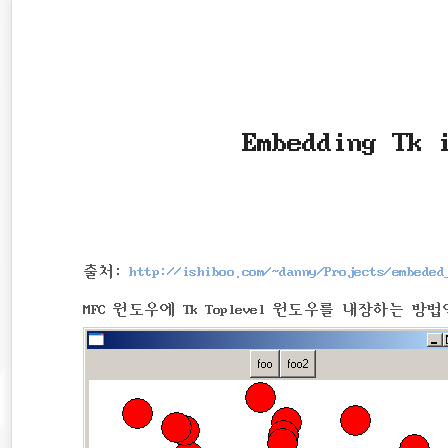
재
본
문
검
위
으
색
로
치
바
로
::
Embedding Tk 
가
기
출처:
http://ishiboo.com/~danny/Projects/embeded
MFC 윈도우에 Tk Toplevel 윈도우를 내장하는 방