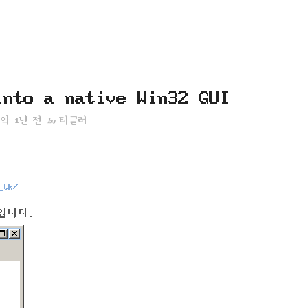
into a native Win32 GUI
약 1년 전
티클러
by
_tk/
법입니다.