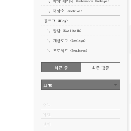
확장 패키지 (Extension Package)
저장소 (Archive)
블로그 (Blog)
잡담 (Smalltalk)
개발로그 (Devlogs)
프로젝트 (Projects)
RECENTLY
최근 글
최근 댓글
최
근
LINK
글
2025.03.26
2025.03.26
VISITOR
오늘
2025.03.24
어제
2025.03.24
전체
2025.03.24