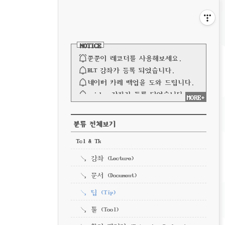
비
게
사
이
이
NOTICE
드
바
쭌쭌이 레코더를 사용해보세요.
션
BLT 강좌가 등록 되었습니다.
네이버 카페 백업을 도와 드립니다.
spinbox 강좌가 등록 되었습니다.
MORE+
파이프 강좌가 등록되었습니다.
전체 보기
CATEGORY
분류 전체보기
Tcl & Tk
강좌 (Lecture)
문서 (Document)
팁 (Tip)
툴 (Tool)