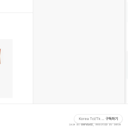
Korea Tcl/Tk Community
구독하기
SKIN BY
COPYCATZ
, MODIFIED BY IHMIN