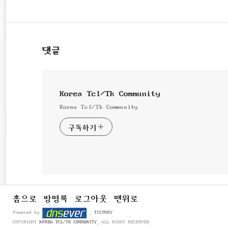
댓글
Korea Tcl/Tk Community
Korea Tcl/Tk Community
구독하기
홈으로
방명록
로그아웃
맨위로
Powered by
,
TISTORY
COPYRIGHT
KOREA TCL/TK COMMUNITY
, ALL RIGHT RESERVED.