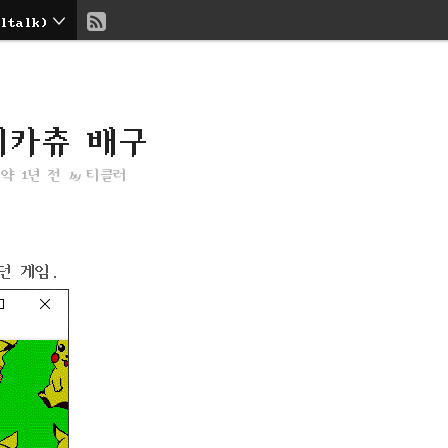
현
talk)
재
위
피카츄 배구
치
약 1년 전
티클러
by
::
던 게임.