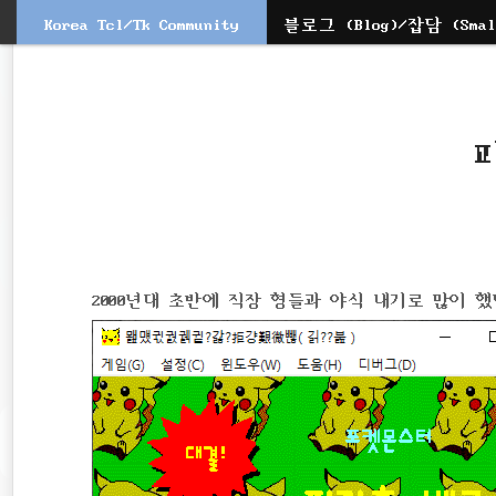
Korea Tcl/Tk Community
블로그 (Blog)/잡담 (Small
본
문
검
으
색
로
바
로
가
기
2000년대 초반에 직장 형들과 야식 내기로 많이 했