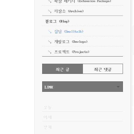
확장 패키지 (Extension Package)
저장소 (Archive)
블로그 (Blog)
잡담 (Smalltalk)
개발로그 (Devlogs)
프로젝트 (Projects)
RECENTLY
최근 글
최근 댓글
최
근
LINK
글
VISITOR
오늘
어제
전체