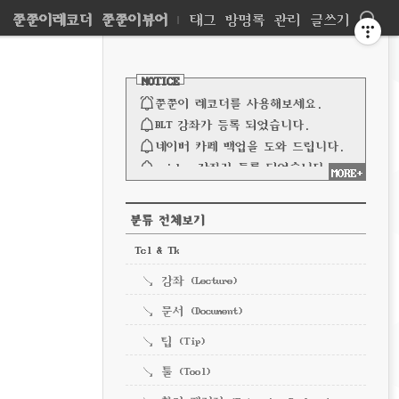
네
쭌쭌이레코더
쭌쭌이뷰어
|
태그
방명록
관리
글쓰기
비
사
이
NOTICE
드
게
바
쭌쭌이 레코더를 사용해보세요.
이
BLT 강좌가 등록 되었습니다.
네이버 카페 백업을 도와 드립니다.
션
spinbox 강좌가 등록 되었습니다.
MORE+
파이프 강좌가 등록되었습니다.
전체 보기
CATEGORY
분류 전체보기
Tcl & Tk
강좌 (Lecture)
문서 (Document)
팁 (Tip)
툴 (Tool)