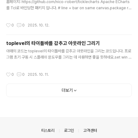
수..
홈페이지: https://github.com/nico-robert/ticklecharts Apache ECharts
를 Tcl로 바인딩한 패키지 입니다. # line + bar on same canvas.package re
quire ticklecharts# Initializes a new 2D Chart Class.set chart [ticklech
arts::chart new]# Set options$chart SetOptions -tooltip {show True t
작성시간
0
0
2025. 10. 12.
rigger "axis" axisPointer {type "cross" crossStyle {color "#999"}}} \ -
grid {left "3%" right "4%" bottom "3%" contain..
toplevel의 타이틀바를 감추고 아웃라인 그리기
글 내용
아래의 코드는 toplevel의 타이틀바를 감추고 아웃라인을 그리는 코드입니다. 프로
그램 초기 구동 시 스플래쉬 윈도우를 그리는 데 사용하면 좋을 듯하네요.set win [t
oplevel .option -relief solid \ -class Toplevel -borderwidth 0 -highlig
htthickness 1 \ -highlightbackground [::tk::Darken "#30404A" 85] \ -hi
작성시간
0
0
2025. 10. 11.
ghlightcolor [::tk::Darken "#30404A" 85]]wm overrideredirect $win
1; # hide title bar
더보기
의안내
티스토리
로그인
고객센터