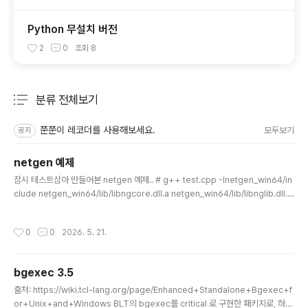
Python 무설치 버전
2
0
조회
8
분류 전체보기
주요 글 목록
쭌쭌이 레코더를 사용해보세요.
모두보기
공지
netgen 예제
글 내용
잠시 테스트삼아 만들어본 netgen 예제.. # g++ test.cpp -Inetgen_win64/in
clude netgen_win64/lib/libngcore.dll.a netgen_win64/lib/libnglib.dll.a
#include #include #include namespace nglib {#include #include }boo
l SaveMeshAsOBJ(nglib::Ng_Mesh* mesh, const std::string& filepat
작성시간
0
0
2026. 5. 21.
h) { std::ofstream obj_file(filepath); if (!obj_file.is_open()) { std::cerr
bgexec 3.5
글 내용
출처: https://wiki.tcl-lang.org/page/Enhanced+Standalone+Bgexec+f
or+Unix+and+Windows BLT의 bgexec를 critical 로 구현한 패키지로, 하나