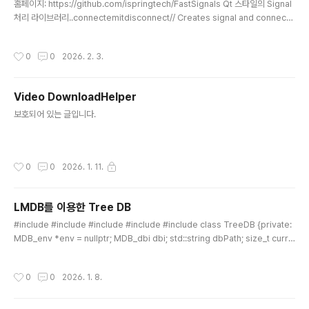
홈페이지: https://github.com/ispringtech/FastSignals Qt 스타일의 Signal
처리 라이브러리..connectemitdisconnect// Creates signal and connects
1 slot, calls 2 times, disconnects, calls again.// Outputs:// 13// 17#inclu
de "libfastsignals/signal.h"using namespace fastsignals;int main(){ si
작성시간
0
0
2026. 2. 3.
gnal valueChanged; connection conn; conn = valueChanged.connect
([](int value) { cout
Video DownloadHelper
글 내용
보호되어 있는 글입니다.
작성시간
0
0
2026. 1. 11.
LMDB를 이용한 Tree DB
글 내용
#include #include #include #include #include class TreeDB {private:
MDB_env *env = nullptr; MDB_dbi dbi; std::string dbPath; size_t curre
ntMapSize; // DB 초기화 및 오픈 (공통 로직) void initDB(size_t newSize) { i
f (env) mdb_env_close(env); // 기존 환경 닫기 mdb_env_create(&env);
작성시간
0
0
2026. 1. 8.
mdb_env_set_mapsize(env, newSize); // MDB_WRITEMAP: 쓰기 시 성
능 향상 및 확장 시 유리 int rc = mdb_env_open(env, dbPath.c_str(), MDB_
NOSUBDIR,..