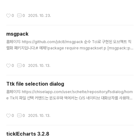
스 스타일도 지원.. 아래와 같이 간단한 래퍼 함수를 만들어봄..#include // FILENA
ME_MAX #include std::string Rel2AbsPath(const std::string& base, c
작성시간
0
0
2025. 10. 23.
onst std::string& relative, bool unix_style) { if(unix_style) cwk_path_s
et_style(CWK_STYLE_UNIX); else cwk_path_set_style(CWK_STYLE_
WINDOWS); char buffer[FIL..
msgpack
글 내용
홈페이지: https://github.com/jdc8/msgpack 순수 Tcl로 구현된 오브젝트 직
렬화 패키지입니다.# 예제1package require msgpackset p [msgpack::pa
cker new]$p pack int 123456789$p pack str "A MessagePack exam
ple"$p pack dict int str {1 one 2 two}set packed_data [$p data]set u
작성시간
0
0
2025. 10. 13.
[msgpack::unpacker new]$u unpack_string $packed_data# {{intege
r 123456789} {str {A MessagePack example}} {map {{integer 1} {str
one} {integer 2} {str two}}}..
Ttk file selection dialog
글 내용
홈페이지: https://chiselapp.com/user/schelte/repository/fsdialog/hom
e Tk의 파일 선택 커맨드는 윈도우와 맥에서는 O/S 네이티브 대화상자를 사용하고
유닉스 계열 플랫폼에서는 매우 단순한 대화상자가 사용됩니다. 이 프로젝트는 이런
플랫폼에서 공통으로 사용하고 더 보기 좋은 대화상자를 제공하기 위해 시작되었습
작성시간
0
0
2025. 10. 13.
니다. 초기 1.0 버전은 리눅스 버전의 Tk 코어에 포함될 가능성을 염두에 두고 설계
되었습니다. 하지만 이에 대한 저항이 너무 커서, 2.0 버전에서는 이러한 전략이 폐
기되었습니다. 이제 이 패키지는 auto_path 아래의 디렉토리에 위치하도록 되어 있
ticklEcharts 3.2.8
습니다. 그런 다음 `[package require fsdialog]` 명령으로 패키지를 불러올
글 내용