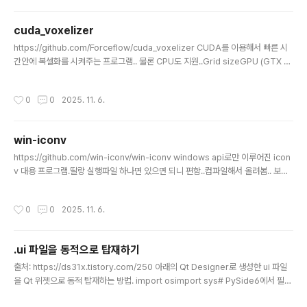
cuda_voxelizer
글 내용
https://github.com/Forceflow/cuda_voxelizer CUDA를 이용해서 빠른 시
간안에 복셀화를 시켜주는 프로그램.. 물론 CPU도 지원..Grid sizeGPU (GTX 10
50 TI)CPU (Intel i7 8750H, 12 threads)64³0.2 ms39.8 ms128³0.3 ms
63.6 ms256³0.6 ms118.2 ms512³1.8 ms308.8 ms1024³8.6 ms1047.5
작성시간
0
0
2025. 11. 6.
ms2048³44.6 ms4147.4 ms# generates a 256 x 256 x 256 vox-base
d voxel model which will be stored in bunny_256.vox.$ cuda_voxeliz
er -f bunny.ply -s 256 # generates..
win-iconv
글 내용
https://github.com/win-iconv/win-iconv windows api로만 이루어진 icon
v 대용 프로그램.딸랑 실행파일 하나면 있으면 되니 편함..컴파일해서 올려봄.. 보통
의 경우 파일 내부의 dll은 필요없으나.. 아래의 경우 환경변수로 사용할수 있음.ENV
IRONMENT VARIABLE: WINICONV_LIBICONV_DLL If $WINICONV_LIBIC
작성시간
0
0
2025. 11. 6.
ONV_DLL is set, win_iconv uses the DLL. If loading the DLL or iconv_o
pen() failed, falls back to internal conversion. If a few DLL are specifi
ed as comma s..
.ui 파일을 동적으로 탑재하기
글 내용
출처: https://ds31x.tistory.com/250 아래의 Qt Designer로 생성한 ui 파일
을 Qt 위젯으로 동적 탑재하는 방법. import osimport sys# PySide6에서 필요
한 클래스들 importfrom PySide6.QtWidgets import ( QApplication, # 어