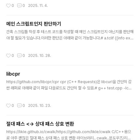
플리케이션 객체 QMainWindow, # 메인 윈도우 프레임 QLineEdit, # 한 줄 텍스
작성시간
0
0
2025. 11. 4.
트 입력 위젯 QLabel # 텍스트 표시 위젯)from PySide6.QtUiTools import Q
UiLoader # .ui 파일을 런타임에 로드하는 도구from PySide6.QtCore import
QFil..
메인 스크립트인지 판단하기
글 내용
간혹 스크립틀 작성 후 테스트 코드를 작성할 때 메인 스크립트인지 아닌지를 판단해
야 할 필요가 있습니다.이러한 판단은 아래와 같이 가능합니다.# a.tclif {[info exis
ts argv0] && ([file tail [info script]] eq [file tail $argv0])} { puts "this is
main script"} else { puts "this is sub script"}source b.tcl# b.tclif {[info
작성시간
0
0
2025. 10. 28.
exists argv0] && ([file tail [info script]] eq [file tail $argv0])} { puts "thi
s is main script"} else { puts "this is sub script"}실행을 해보면 a.t..
libcpr
글 내용
https://github.com/libcpr/cpr cpr (C++ Requests)은 libcurl을 간단히 감
싼 래퍼로 아래와 같이 파일 다운로드도 간단히 할 수 있음.# g++ test.cpp -lcpr
#include #include #include int main() { const std::string url = "https://g
ithub.com/libcpr/cpr/archive/refs/tags/1.12.0.zip"; const std::string ou
작성시간
0
0
2025. 10. 23.
tput_filename = "download.zip"; std::ofstream output_file(output_filen
ame, std::ios::binary); if (!output_file.is_o..
절대 패스 <-> 상대 패스 상호 변환
글 내용
https://likle.github.io/cwalk/https://github.com/likle/cwalk C/C++용으
로 아주 괜찮은 절대 패스 상대 패스 상호 변환 라이브러리.. cwalk..윈도우즈/리눅