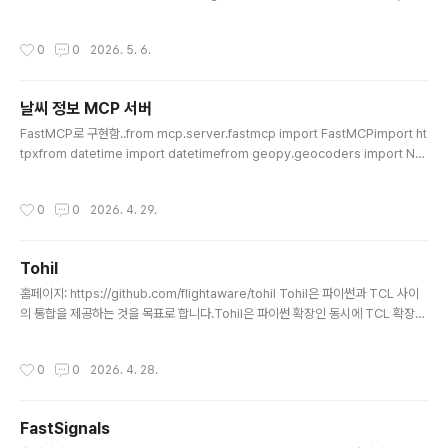
이상의 프로세스를 포그라운드 또는 백그라운드로 실행하고, 표준 출력(stdout)과
표준 에러(stderr)를 Tcl 변수나 콜백 함수로 받을수 있는 확장 패키지입니다.
작성시간
0
0
2026. 5. 6.
날씨 정보 MCP 서버
글 내용
FastMCP로 구현함..from mcp.server.fastmcp import FastMCPimport ht
tpxfrom datetime import datetimefrom geopy.geocoders import No
minatim# FastMCP 서버 초기화mcp = FastMCP("Weather Server")def g
et_weather_description(code: int) -> str: """WMO 날씨 코드를 한글 설명
작성시간
0
0
2026. 4. 29.
으로 변환""" weather_codes = { 0: "맑음", 1: "대체로 맑음", 2: "부분적으로 흐
림", 3: "흐림", 45: "안개", 48: "서리 안개", 51: ..
Tohil
글 내용
홈페이지: https://github.com/flightaware/tohil Tohil은 파이썬과 TCL 사이
의 통합을 제공하는 것을 목표로 합니다.Tohil은 파이썬 확장인 동시에 TCL 확장이
기도 하며, Tcl 8.6 이상 및 Python 3.6 이상 버전에서 Tcl과 파이썬 간의 유연한
양방향 호출을 가능하게 합니다.Tohil은 오픈 소스 소프트웨어이며, 허용적인 '3-cl
작성시간
0
0
2026. 4. 28.
ause BSD 라이선스'(LICENSE.txt 참조)에 따라 영리 목적이나 재배포를 포함하
여 무료로 사용할 수 있습니다.Tohil의 발음은 취향에 따라 '토-힐(toe-heel)' 또는
'토-힐(toe-hill)'로 부를 수 있습니다.Tohil은 튜토리얼과 레퍼런스를 포함하여 계
FastSignals
속해서 늘어나고 있는 문서들을 갖추고 있으며, ht..
글 내용