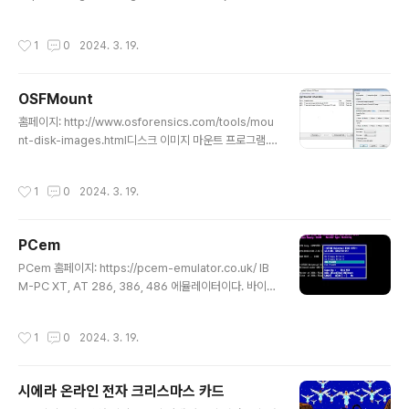
설 BBS 를 만들수 있는 프로그램. ezbbs.zip ezbbs 소
스코드SyncTERM출처..
작성시간
1
0
2024. 3. 19.
OSFMount
글 내용
홈페이지: http://www.osforensics.com/tools/mou
nt-disk-images.html디스크 이미지 마운트 프로그램.P
CE 같은 XT 에뮬레이터에서 HDD 이미지를 만들어 마운
트 할수 있는데.. 네트웍을 지원하지 않고.. 플로피만 지원
작성시간
1
0
2024. 3. 19.
하기에.. 여간 프로그램을 복사하는데..불편한 일이 아니
다. 이럴때 사용하면 되는 프로그램.데몬과 유사하며.. 윈도
우즈에 드라이브가 추가되고.. 추가된 드라이브를 통해 이
PCem
미지에 접근이 가능.
글 내용
PCem 홈페이지: https://pcem-emulator.co.uk/ IB
M-PC XT, AT 286, 386, 486 에뮬레이터이다. 바이오
스 단계부터 상기 PC의 하드웨어를 소프트웨어 적으로 10
0% 동일하게 구현한 에뮬레이터. 워낙 난 1990년대의 향
작성시간
1
0
2024. 3. 19.
수에 젓어든 1인이기에.. 이런 부팅 단계부터 100% 동일
한 에뮬레이터를 원했다. 현재 공식 0.7 버전은 바이오스
셋팅 쪽에 문제가 있어서… 최신의 코드를 받아 빌드 한 버
시에라 온라인 전자 크리스마스 카드
전을 포함하여 여러 도스 게임들, 어플리케이션, 워드 프로
글 내용