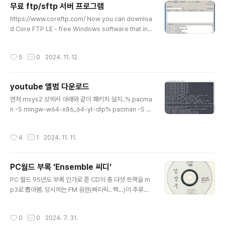
무료 ftp/sftp 서버 프로그램
는데.. 그중.. HQ-GM2 가 상당히 괜찮음.이 HQ-GM2는
글 내용
General MIDI System Level 2와 호환… (본래 미디와
https://www.coreftp.com/ Now you can downloa
동일한 소리를 들려줍니다.)또한 DXi2/VST2 를 지원
d Core FTP LE - free Windows software that incl
도 하므로.. 작곡 프로그램으로 작곡도 할 수 있음.http://w
udes the client FTP features you need. Feature
ww.rola..
s like SFTP (SSH), SSL, TLS, FTPS, IDN, browser
작성시간
5
0
2024. 11. 12.
integration, site to site transfers, FTP transfer r
esume, drag and drop support, file viewing & e
diting, firewall support, custom commands, FTP
youtube 앨범 다운로드
URL parsing, command line transfers, filters, an
글 내용
d much, much more! T..
먼저 msys2 상에서 아래와 같이 패키지 설치..% pacma
n -S mingw-w64-x86_64-yt-dlp% pacman -S m
ingw-w64-x86_64-jq 앨범을 다운로드하기 위해 유용
한 스크립트가 공개된 것이 있음..% wget https://raw.gi
작성시간
4
1
2024. 11. 11.
thubusercontent.com/jordandalley/yt-dlp-script
s/refs/heads/main/yt-music-album-download.s
h 다음 아래와 같이.. 앨범 다운로드...% ./yt-music-albu
PC월드 부록 ‘Ensemble 씨디’
m-download.sh https://www.youtube.com/@km
글 내용
myaaaaaaang/featured 앨범 다운로드 결과..
PC 월드 95년도 부록 인가로 준 CD의 총 다섯 트랙을 m
p3로 뽑아봄. 당시에는 FM 음원(삐리릭.. 삑…)이 주류인
데.. 이 부록으로 나의 사마골 (사운드 마스터 골드) 사운드
카드에서도 이렇게 화려한 음악이.. 나온다는 것을 알았으
작성시간
0
0
2024. 7. 31.
며, 계기로 모듈 음원에 대해서 새로운 시각을 가졌음.Guit