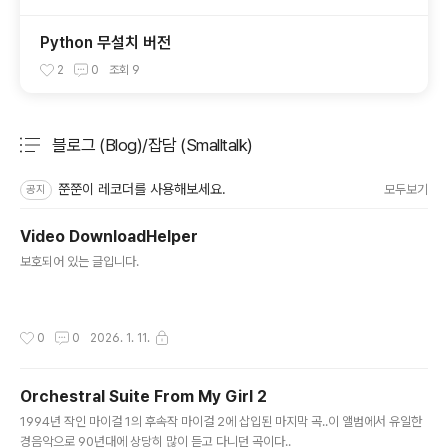
Python 무설치 버전
2
0
조회
9
블로그 (Blog)/잡담 (Smalltalk)
분류 전체보기
주요 글 목록
쭌쭌이 레코더를 사용해보세요.
모두보기
공지
Video DownloadHelper
글 내용
보호되어 있는 글입니다.
작성시간
0
0
2026. 1. 11.
Orchestral Suite From My Girl 2
글 내용
1994년 작인 마이걸 1의 후속작 마이걸 2에 삽입된 마지막 곡..이 앨범에서 유일한
경음악으로 90년대에 상당히 많이 듣고 다니던 곡이다..