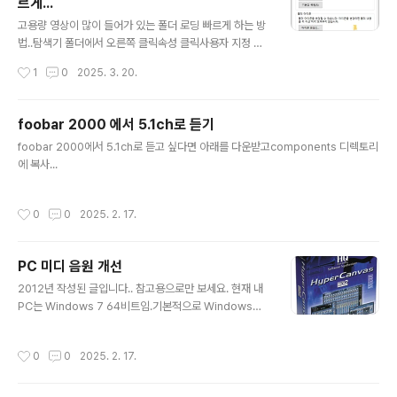
르게...
글 내용
고용량 영상이 많이 들어가 있는 폴더 로딩 빠르게 하는 방
법..탐색기 폴더에서 오른쪽 클릭속성 클릭사용자 지정 탭
선택다음에 대해 이 폴더 최적화에서 일반 항목 선택하위
작성시간
1
0
2025. 3. 20.
폴더도 모두 적용 선택적용 버튼 클릭
foobar 2000 에서 5.1ch로 듣기
글 내용
foobar 2000에서 5.1ch로 듣고 싶다면 아래를 다운받고components 디렉토리
에 복사...
작성시간
0
0
2025. 2. 17.
PC 미디 음원 개선
글 내용
2012년 작성된 글입니다.. 참고용으로만 보세요. 현재 내
PC는 Windows 7 64비트임.기본적으로 Windows에
내장된 미디 음원은 좀 구린데.. (아니 너무 구린데..)이럴
때 Software Synthesize를 사용하면 미디와 거의 동일
작성시간
0
0
2025. 2. 17.
한 음으로 미디를 들을 수 있음..작곡에 관심이 있으나.. 미
디 장비를 구입할 돈은 없는 나와 같은 사람들에게는 딱 안
성맞춤.Software Synthesize 프로그램은 여러 가지 있