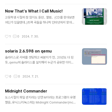
ar Slinger HyperControl 3.0 Cloudscape Wild Ki
ng Arthur Unreal, ][ / PM
Now That's What I Call Music!
글 내용
고등학생 시절에 참 많이도 듣던.. 앨범.. (CD를 찾아보면
어딘가 있을텐데..)트랙 곡들을 하나씩 인터넷에서 찾아서
다시 구성해 봄..전부 320kbps로 게인과 태그를 맞췄음..
작성시간
1
0
2024. 7. 30.
solaris 2.6.598 on qemu
글 내용
솔라리스로 서버를 셋팅하고 써본지가 언.. 20년도 더 된
듯..qemu에 솔라리스를 설치해서 누군가 공유한 이미지
를 발견.. 감격.. 구동은 아래와 같이..qemu-system-sp
arc -M SS-5 -m 128 -drive file=sparc.qcow2,bu
작성시간
0
0
2024. 7. 21.
s=0,unit=0,media=disk root는Password: rootpa
ss 일반 유저는..ID: sol Password: solaris26 참고..u
ses qemu internal networking 10.0.2.15Add this
Midnight Commander
to mount install CD: -drive file=sparc\sol26\sola
글 내용
ris_2.6_598_sparc.iso,bus=0,unit=2,media=cdr
도스시절의 파일 관지라는 단연 M이라는 프로그램이 유명
om,readonly=on
했음..유닉스/리눅스에는 Midnight Commander(mc)
라는 M 프로그램과 유사한 프로그램이 있었음..현재도 왠