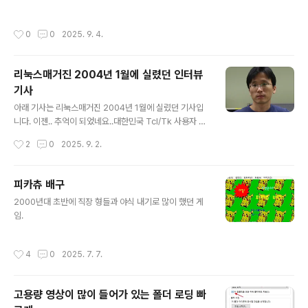
작성시간
0
0
2025. 9. 4.
리눅스매거진 2004년 1월에 실렸던 인터뷰
기사
글 내용
아래 기사는 리눅스매거진 2004년 1월에 실렸던 기사입
니다. 이젠.. 추억이 되었네요..대한민국 Tcl/Tk 사용자 그
룹의 리더 : 민인학 Tcl/Tk는 분명 우리 리눅서에게는 낯
작성시간
2
0
2025. 9. 2.
설지 않은 스크립트 언어이다. (지금 당장 당신의 리눅스 시
스템에 Tcl/Tk 패키지가 설치되어 있는 것을 확인해 보
라!) 다만 리눅스 세계에 발을 들여놓으며 귀 따갑게 들어왔
피카츄 배구
던 낙타와 뱀(편집자주 익히 알다시피 O'Reilly에서 출판
글 내용
2000년대 초반에 직장 형들과 야식 내기로 많이 했던 게
한 서적의 표지를 장식하는 동물들은 IT 세계에서 해당 기
임.
술을 상징하는 심벌로 기억되어 왔다. 낙타와 뱀은 각각 스
크립트 언어인 Perl과 Python을 상징한다. 참고로 Tcl/T
k를 상징하는 심벌은 깃털이다. 아파치 웹 서버의 심벌 역
작성시간
4
0
2025. 7. 7.
시 깃털이라서 혼란스러울 지도 모르겠다. 이 차이는 아파
치..
고용량 영상이 많이 들어가 있는 폴더 로딩 빠