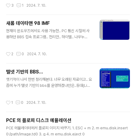
만한 배포판에는 포함되어 있을정도...어찌하였든 지금에
작성시간
3
1
2024. 7. 10.
와서야 mc라는 프로그램을 굳이 찾을필요는 없지만..한번
쯤은 돌려보는것도 향수에 젖는 계기가 될것...윈도우즈용
으로 포팅된 mc가 있어서 아래의 싸이트에서 받아 돌려
새롬 데이타맨 98 IMF
봄.. https://github.com/adamyg/mcwin32
글 내용
현재의 윈도우즈에서도 사용 가능한.. PC 통신 시절에 사
용하던 BBS 접속 프로그램.. 천리안.. 하이텔.. 나우누
리.. 참.. 그립네…
작성시간
2
0
2024. 7. 10.
텔넷 기반의 BBS…
글 내용
옛기억이 나서 한번 정리해본다. 너무 오래된 자료이고.. 요
즘에 누가 텔넷 기반의 bbs를 운영하겠냐만은..등대(Ligh
t House) 3.3호롱불사설 BBS 프로그램. 제작자 최오길.
xhostC로 작성된 리눅스에서 돌아가는 bbs 호스트 프로
작성시간
1
0
2024. 7. 10.
그램이다. 디비를 사용하지 않고 파일을 사용한다. xhost
511.tgz (소스코드)XHOST5.22d.zip (소스코드)모닥불
호스트C언어로 작성된 호스트 프로그램. 분석이 쉬워보인
PCE 의 플로피 디스크 에뮬레이션
다. 790919549_camp.lzh (소스)790919045_cam
글 내용
pdoc.lzh (설명서)돌탱크 호스트돌탱크 호스트. 소스포
PCE 에뮬레이터에서 플로피 이미지 바꾸기. 1. ESC + m 2. m emu.disk.insert
함. 811193339_dtank152.tgzEZBBS윈도우에서 사
0:/path/image.td0 3. g 4. m emu.disk.eject 0