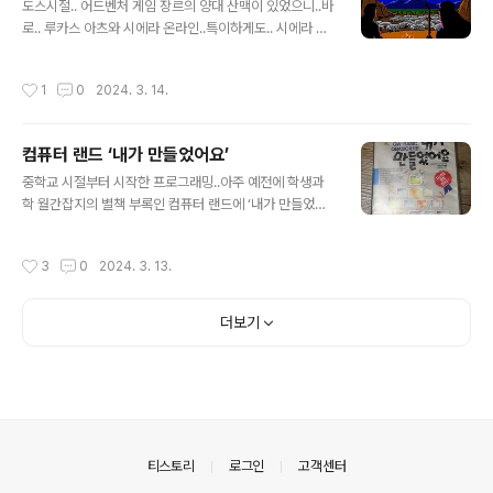
그램들을 아래의 하드웨어로 셋팅하여 올려둔다. 즉.. 받아
도스시절.. 어드벤처 게임 장르의 양대 산맥이 있었으니..바
서 실행만 하면 됨. 일전에 IBM PC XT DOS, IBM PC A
로.. 루카스 아츠와 시에라 온라인..특이하게도.. 시에라 온
T 486 DOS, P1 Win95 의 3가지 환경을 셋팅하고 올려
라인 사는 크리스마스 때가 되면 프로그램 형식으로 전자
둔 곳이 있는데.. 아래에서..
카드를 공개/배포했었음..바로 아래 동영상은 전자 카드 모
작성시간
1
0
2024. 3. 14.
음..
컴퓨터 랜드 ‘내가 만들었어요’
글 내용
중학교 시절부터 시작한 프로그래밍..아주 예전에 학생과
학 월간잡지의 별책 부록인 컴퓨터 랜드에 ‘내가 만들었어
요’라는 코너가 있었다. 이 코너는 당시 주류 언어였던 GW
-BASIC이나 Q-BASIC으로 만든 프로그램을 선별하
작성시간
3
0
2024. 3. 13.
여 싥어주는 코너였다. 이 코너에 싥린 코드 중 선별하여 책
으로 묶어 나왔었다. 여기에 내가 만든 코드도 싥렸었다.예
전에 이 책이 있었던 것 같은데.. 지금은 어딜 갔는지…
더보기
의안내
티스토리
로그인
고객센터