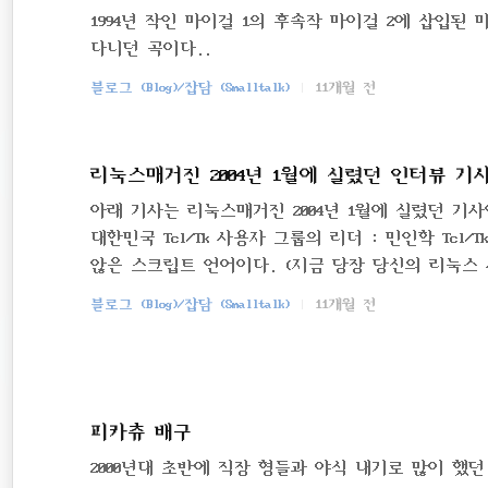
1994년 작인 마이걸 1의 후속작 마이걸 2에 삽입된
다니던 곡이다..
블로그 (Blog)/잡담 (Smalltalk)
11개월 전
리눅스매거진 2004년 1월에 실렸던 인터뷰 기
아래 기사는 리눅스매거진 2004년 1월에 실렸던 기사
대한민국 Tcl/Tk 사용자 그룹의 리더 : 민인학 Tcl
않은 스크립트 언어이다. (지금 당장 당신의 리눅스 시
있는 것을 확인해 보라!) 다만 리눅스 세계에 발을
블로그 (Blog)/잡담 (Smalltalk)
11개월 전
와 뱀(편집자주 익히 알다시피 O'Reilly에서 출판
T 세계에서 해당 기술을 상징하는 심벌로 기억되어 
어인 Perl과 Python을 상징한다. 참고로 Tcl/Tk
서버의 심벌 역시 깃털이라서 혼란스러울 지도 모르겠
피카츄 배구
2000년대 초반에 직장 형들과 야식 내기로 많이 했던