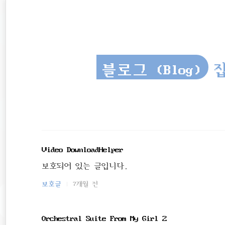
재
본
문
검
위
으
색
로
치
바
로
::
블로그 (Blog)
잡
가
기
Video DownloadHelper
보호되어 있는 글입니다.
보호글
7개월 전
Orchestral Suite From My Girl 2