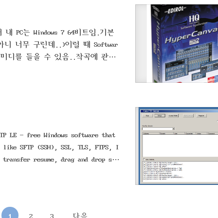
PC는 Windows 7 64비트임.기본
니 너무 구린데..)이럴 때 Softwar
로 미디를 들을 수 있음..작곡에 관심
 사람들에게는 딱 안성맞춤.Softwa
HQ-GM2 가 상당히 괜찮음.이 HQ-GM2
본래 미디와 동일한 소리를 들려줍니다.)또
도 할 수 있음.http://www.rol
TP LE - free Windows software that
 like SFTP (SSH), SSL, TLS, FTPS, I
 transfer resume, drag and drop sup
om commands, FTP URL parsing, comma
1
2
3
다음