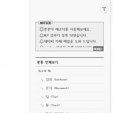
비
게
사
이
이
NOTICE
드
바
쭌쭌이 레코더를 사용해보세요.
션
BLT 강좌가 등록 되었습니다.
네이버 카페 백업을 도와 드립니다.
spinbox 강좌가 등록 되었습니다.
MORE+
파이프 강좌가 등록되었습니다.
전체 보기
CATEGORY
분류 전체보기
Tcl & Tk
강좌 (Lecture)
문서 (Document)
팁 (Tip)
툴 (Tool)