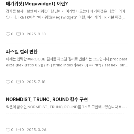
메가위젯(Megawidget) 이란?
글 내용
강좌를 보시다보면 메가위젯이란 단어가 여러번 나오는데 메가위젯은 다음의 의미
입니다. Tcl/Tk에서 "메가위젯(Megawidget)" 이란, 여러 개의 Tk 기본 위젯(예:
버튼, 라벨, 프레임 등)을 조합하여 만든 “고급 사용자 정의 위젯”을 의미합니다. 즉,
기본 제공 위젯을 조합해서 새로운 기능이나 형태의 위젯을 직접 구현한 것을 말합니
작성시간
0
0
2025. 8. 18.
다. 예시로, 파일 선택 대화상자, 탭이 있는 노트북 위젯, 트리뷰 같은 복잡한 UI 컴포
넌트는 Tk 기본 위젯만으로는 제공되지 않는데, 이런 것들을 기본 위젯(Entry, Butt
on, Listbox 등)을 조합해서 직접 만들어서 사용할 수 있습니다. 이때 만들어진 복
파스텔 컬러 변환
합 위젯을 “메가위젯”이라고 부릅니다. 주요 특징:일반적으로 클래스처럼 동작하며,
글 내용
재사용이 쉽고, ..
아래는 입력한 #RRGGBB 컬러를 파스텔 컬러로 변환하는 코드입니다.proc past
elize {hex {ratio 0.2}} { if {[string index $hex 0] == "#"} { set hex [strin
g range $hex 1 end] } if {[string length $hex] != 6} { error "The hex va
lue must be 6 digits (#rrggbb)." } set r [expr 0x[string range $hex 0
작성시간
0
0
2025. 7. 18.
1]] set g [expr 0x[string range $hex 2 3]] set b [expr 0x[string range
$hex 4 5]] set r [expr ..
NORMDIST, TRUNC, ROUND 함수 구현
글 내용
엑셀의 함수인 NORMDIST, TRUNC, ROUND를 Tcl로 구현해보았습니다.# ---
--------------------------------------------------------------------
-------# NORMDIST : 정규분포함수# TRUNC : 소수점이하 (특정위치이하) 버
리기# ROUND : 특정위치에서 반올림# ----------------------------------
작성시간
0
0
2025. 3. 26.
--------------------------------------------proc ROUND {number