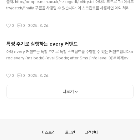
출처: http://people.man.ac.uk/~zzcgudf/tcl/try.tcl 아래의 코드로 Tcl에서도
try/catch/finally 구문을 사용할 수 있습니다. 이 스크립트를 사용하면 예외 처리를
쉽게 할 수 있어 스크립트의 오류를 최소한의 코드로 구조화된 방식으로 처리할 수
있습니다. Tcl 8.0 이상에서 사용 가능합니다.namespace eval ::try { namesp
작성시간
0
0
2025. 3. 26.
ace export try variable bodyMatch { \("uplevel" body line} proc helpe
r {script part {eiv ei} {ecv ec} {codev code} {msgv msg}} { global err
orInfo errorCode ..
특정 주기로 실행하는 every 커맨드
글 내용
아래 every 커맨드는 특정 주기로 특정 스크립트를 수행할 수 있는 커맨드입니다.p
roc every {ms body} {eval $body; after $ms [info level 0]}# 예제ever
y 50 {sound_gauge_update [lindex [jack meter] 1]; puts [jack meter]}
작성시간
0
0
2025. 3. 26.
더보기
의안내
티스토리
로그인
고객센터