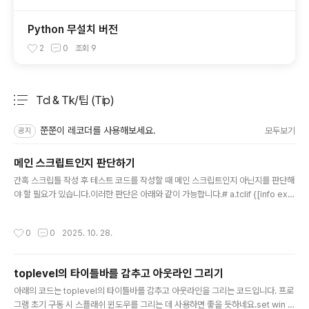
Python 무설치 버전
2
0
조회
9
Tcl & Tk/팁 (Tip)
분류 전체보기
주요 글 목록
쭌쭌이 레코더를 사용해보세요.
모두보기
공지
메인 스크립트인지 판단하기
글 내용
간혹 스크립틀 작성 후 테스트 코드를 작성할 때 메인 스크립트인지 아닌지를 판단해
야 할 필요가 있습니다.이러한 판단은 아래와 같이 가능합니다.# a.tclif {[info exis
ts argv0] && ([file tail [info script]] eq [file tail $argv0])} { puts "this is
main script"} else { puts "this is sub script"}source b.tcl# b.tclif {[info
작성시간
0
0
2025. 10. 28.
exists argv0] && ([file tail [info script]] eq [file tail $argv0])} { puts "thi
s is main script"} else { puts "this is sub script"}실행을 해보면 a.t..
toplevel의 타이틀바를 감추고 아웃라인 그리기
글 내용
아래의 코드는 toplevel의 타이틀바를 감추고 아웃라인을 그리는 코드입니다. 프로
그램 초기 구동 시 스플래쉬 윈도우를 그리는 데 사용하면 좋을 듯하네요.set win [t