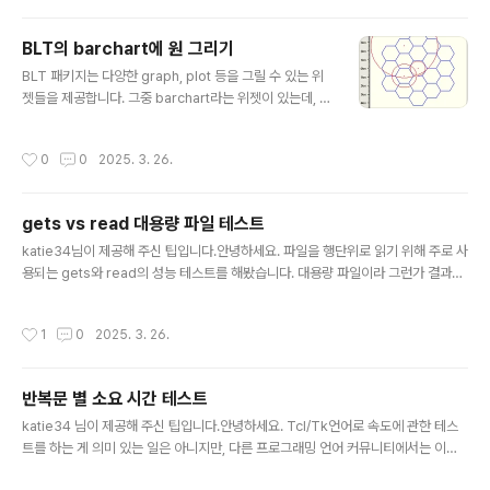
{num_digits 0}} { if { $num_digits } { return [expr {round(pow(10,$num
_digits)*$numb..
BLT의 barchart에 원 그리기
글 내용
BLT 패키지는 다양한 graph, plot 등을 그릴 수 있는 위
젯들을 제공합니다. 그중 barchart라는 위젯이 있는데, b
archart는 line, polygon, bitmap, text 등을 지원하고
있습니다. 하지만 차트에 circle을 그려야 하는 상황이 오
작성시간
0
0
2025. 3. 26.
고 말았는데요. 어차피 circle은 연속된 라인들로 이루어
진 것에 불과하니 line으로 구현해 보았습니다. 아래는 주
어진 위치와 반지름의 길이를 기본으로 연속된 라인을 만
gets vs read 대용량 파일 테스트
들어 circle을 구현해 줍니다.proc GetCircleCoords
글 내용
{ x y radius } { # 100정다각형 set coords [list] for
katie34님이 제공해 주신 팁입니다.안녕하세요. 파일을 행단위로 읽기 위해 주로 사
{set i 0} {$i
용되는 gets와 read의 성능 테스트를 해봤습니다. 대용량 파일이라 그런가 결과는
사실 많이 놀라웠습니다. read + foreach, 즉, read의 메모리 사용과 foreach의
빠른 Loop로 인해 read가 더 우세할 것이라 생각했는데, 제 예상과 크게 달랐습니
작성시간
1
0
2025. 3. 26.
다. 파일에 대한 정보는 숫자 1~1억까지를 기록한 파일이며, 용량은 847.71MB입니
다.read(평균 266초), gets(95초)로 gets가 2.8배 정도 더 빠른 것을 확인할 수
있었으며, 시스템 자원 사용 현황입니다read = CPU 10~35%가량 사용, 8Gb 메
반복문 별 소요 시간 테스트
모리 풀 사용 + swap메모리 4Gb 추가 사용gets = CPU 100% ..
글 내용
katie34 님이 제공해 주신 팁입니다.안녕하세요. Tcl/Tk언어로 속도에 관한 테스
트를 하는 게 의미 있는 일은 아니지만, 다른 프로그래밍 언어 커뮤니티에서는 이런
테스트 결과를 가지고 이야기하는 것이 부럽기도 해서 저도 한번 해봤습니다.^^; PC