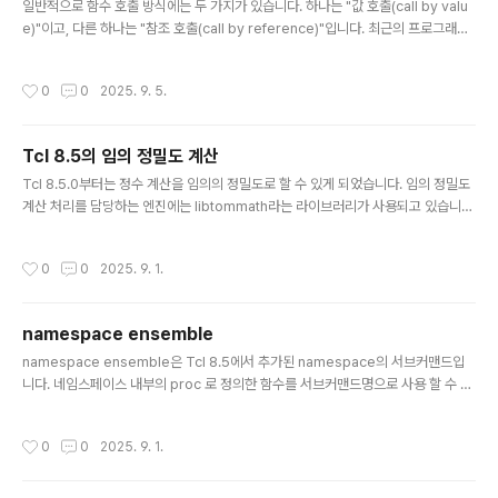
일반적으로 함수 호출 방식에는 두 가지가 있습니다. 하나는 "값 호출(call by valu
e)"이고, 다른 하나는 "참조 호출(call by reference)"입니다. 최근의 프로그래밍
언어는 값 호출이 주류이며, C 언어의 함수나 Tcl의 프로시저가 그 예입니다. 반대로
Perl의 서브루틴은 참조 호출 방식입니다. 값 호출의 개념은 매우 간단합니다.전달
작성시간
0
0
2025. 9. 5.
받을 데이터를 저장할 변수(가인수, 매개변수)를 준비한다.데이터를 인수에 대입한
다.함수(프로시저) 실행이 끝나면 가인수를 폐기한다."가인수(매개변수)"란, 프로시
저를 정의할 때 데이터를 전달받기 위해 설정하는 변수입니다. 이에 반해, 실제로 프
Tcl 8.5의 임의 정밀도 계산
로시저를 호출할 때 전달되는 인수를 "실인수"라고 합니다. 값 호출의 경우, 가인수
글 내용
는 지역 변수로 취급됩니다...
Tcl 8.5.0부터는 정수 계산을 임의의 정밀도로 할 수 있게 되었습니다. 임의 정밀도
계산 처리를 담당하는 엔진에는 libtommath라는 라이브러리가 사용되고 있습니
다. 임의 정밀도 계산 라이브러리라고 하면 GMP가 유명하지만, LGPL로 배포되기
때문에 Tcl의 라이선스를 변경하지 않는 한 이 라이브러리를 사용할 수 없습니다. 반
작성시간
0
0
2025. 9. 1.
면 libtommath은 퍼블릭 도메인 소프트웨어로 배포되고 있고, 문서도 잘 정비되어
있어 Tcl의 코어에 채택된 듯합니다. 자세한 내용은 아래를 참고하세요. TIP #237:
Arbitrary-Precision Integers for Tcl 시험 삼아 간단한 계산을 해보았습니다.
namespace ensemble
임의 정밀도의 정수를 다룰 수 있으면 공개키 암호와 관련된 정수 처리 등에 유용할
글 내용
거 같습니다.
namespace ensemble은 Tcl 8.5에서 추가된 namespace의 서브커맨드입
니다. 네임스페이스 내부의 proc 로 정의한 함수를 서브커맨드명으로 사용 할 수 있
게 해줍니다. 서브커맨드로 등록시 -subcommands 옵션에 리스트로 지정합니다.
아래 간단한 예시를 소개합니다.namespace eval test { namespace ensem
작성시간
0
0
2025. 9. 1.
ble create -subcommands [list abcd efgh] proc abcd {} { puts "-- sub
command 'abcd'! --" } proc efgh {} { puts "-- subcommand 'efgh'! --" }
proc ijkl {} { puts ..