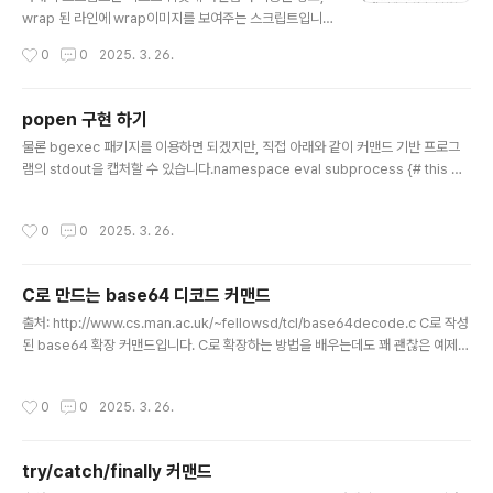
wrap 된 라인에 wrap이미지를 보여주는 스크립트입니
다. 간단한 텍스트 편집기를 만들고자 하시는 분들께 도움
작성시간
0
0
2025. 3. 26.
이 되리라 생각이 듭니다.package require Tk 8.5ima
ge create bitmap wrap_bit -foreground #aac -d
ata { #define wrap_width 8 #define wrap_height
popen 구현 하기
8 static unsigned char wrap_bits[] = { 0x02, 0x0
글 내용
물론 bgexec 패키지를 이용하면 되겠지만, 직접 아래와 같이 커맨드 기반 프로그
2, 0x02, 0x22, 0x62, 0xfc, 0x60, 0x20 };}proc
램의 stdout을 캡처할 수 있습니다.namespace eval subprocess {# this wil
main {} { text .text \ -wrap word \ -borderwidth 0
l be set to 1 when the subprocess has finishedvariable finished 0# h
\ ..
ere we can save the output of the subprocessvariable output {}}proc
작성시간
0
0
2025. 3. 26.
subprocess::handledata {f} { variable finished variable output if {[eof
$f]} { set finished 1 } else { set x [read $f] puts ..
C로 만드는 base64 디코드 커맨드
글 내용
출처: http://www.cs.man.ac.uk/~fellowsd/tcl/base64decode.c C로 작성
된 base64 확장 커맨드입니다. C로 확장하는 방법을 배우는데도 꽤 괜찮은 예제라
생각합니다.#ifdef TCLCMD#include #else#include #endif#include stat
ic const char encoding_vector[] = "ABCDEFGHIJKLMNOPQRSTUVWX
작성시간
0
0
2025. 3. 26.
YZabcdefghijklmnopqrstuvwxyz0123456789+/";#ifdef TCLCMDstati
c int atend;static intgetidx(char *buffer, int len, int *posn) { char c; cha
r *idx; if (atend) return -1;..
try/catch/finally 커맨드
글 내용