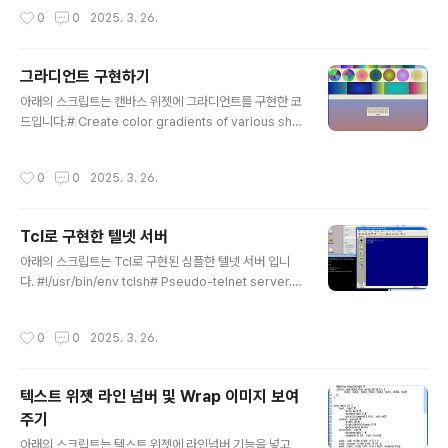
환경은 2011 Macbook air이고, tcl8.6이며, 각 반복문별 5회씩 테스트했으며, 숫
작성시간
0
0
2025. 3. 26.
자 1~1억까지입니다 결과는 foreach(평균 43.4초), while(80초), for(106.2초)
입니다. 예상(?)했던 대로 foreach가 가장 빨랐고, for문이 생각보다 시간이 많이
걸린다는 게 좀 의아했습니다.# foreach testset max_num 100000000set s
그라디언트 구현하기
tart_time [clock seconds]set i 1while..
글 내용
아래의 스크립트는 캔바스 위젯에 그라디언트를 구현한 코
드입니다.# Create color gradients of various sha
pes and sizes on a canvas.# Usage:# gradient d
raw ?-animate? ?option? ...# gradient redraw ?-a
작성시간
0
0
2025. 3. 26.
nimate? ?option? ...# gradient resize # gradient
recolor namespace eval gradient { namespace
ensemble create -subcommands { draw redra
Tcl로 구현한 텔넷 서버
w recolor ..
글 내용
아래의 스크립트는 Tcl로 구현된 심플한 텔넷 서버 입니
다. #!/usr/bin/env tclsh# Pseudo-telnet server. I
ncludes basic auth, but no separate identities#
or proper multi-threaded operation, so whoeve
작성시간
0
0
2025. 3. 26.
r runs this had better# trust those he gives iden
tities/passwords to and they had better trust# e
ach other too. Note this script does not support
텍스트 위젯 라인 넘버 및 Wrap 이미지 보여
command-line arguments.## The names of this
주기
array are IP addresses of hosts th..
글 내용
아래의 스크립트는 텍스트 위젯에 라인넘버 기능을 넣고,