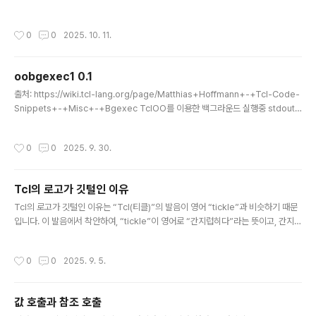
oplevel .option -relief solid \ -class Toplevel -borderwidth 0 -highlig
htthickness 1 \ -highlightbackground [::tk::Darken "#30404A" 85] \ -hi
작성시간
0
0
2025. 10. 11.
ghlightcolor [::tk::Darken "#30404A" 85]]wm overrideredirect $win
1; # hide title bar
oobgexec1 0.1
글 내용
출처: https://wiki.tcl-lang.org/page/Matthias+Hoffmann+-+Tcl-Code-
Snippets+-+Misc+-+Bgexec TclOO를 이용한 백그라운드 실행중 stdout
을 캡쳐하는 클래스입니다.package require TclOOpackage require Tcl 8.
5package provide oobgexec1 0.1oo::class create bgExec { self varia
작성시간
0
0
2025. 9. 30.
ble objNr self method nextObjNr {} {incr objNr} self method activeOb
jects {} {info class instances bgExec} self method activeObject..
Tcl의 로고가 깃털인 이유
글 내용
Tcl의 로고가 깃털인 이유는 “Tcl(티클)”의 발음이 영어 “tickle”과 비슷하기 때문
입니다. 이 발음에서 착안하여, “tickle”이 영어로 “간지럽히다”라는 뜻이고, 간지럽
히는 데 흔히 깃털을 사용하죠. 그래서 Tcl의 로고도 깃털 모양이 된 것입니다. 즉, T
cl(Tool Command Language)의 이름이 “tickle”처럼 들려서, 이를 시각적으
작성시간
0
0
2025. 9. 5.
로 표현하기 위해 깃털이 로고가 되었습니다. 이는 공식 문서와 커뮤니티에서도 유머
러스하게 설명되고 있는 부분입니다.
값 호출과 참조 호출
글 내용