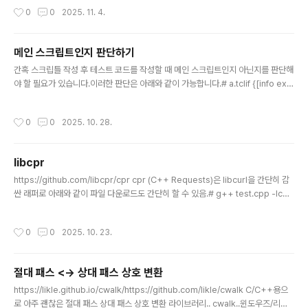
플리케이션 객체 QMainWindow, # 메인 윈도우 프레임 QLineEdit, # 한 줄 텍스
작성시간
0
0
2025. 11. 4.
트 입력 위젯 QLabel # 텍스트 표시 위젯)from PySide6.QtUiTools import Q
UiLoader # .ui 파일을 런타임에 로드하는 도구from PySide6.QtCore import
QFil..
메인 스크립트인지 판단하기
글 내용
간혹 스크립틀 작성 후 테스트 코드를 작성할 때 메인 스크립트인지 아닌지를 판단해
야 할 필요가 있습니다.이러한 판단은 아래와 같이 가능합니다.# a.tclif {[info exis
ts argv0] && ([file tail [info script]] eq [file tail $argv0])} { puts "this is
main script"} else { puts "this is sub script"}source b.tcl# b.tclif {[info
작성시간
0
0
2025. 10. 28.
exists argv0] && ([file tail [info script]] eq [file tail $argv0])} { puts "thi
s is main script"} else { puts "this is sub script"}실행을 해보면 a.t..
libcpr
글 내용
https://github.com/libcpr/cpr cpr (C++ Requests)은 libcurl을 간단히 감
싼 래퍼로 아래와 같이 파일 다운로드도 간단히 할 수 있음.# g++ test.cpp -lcpr
#include #include #include int main() { const std::string url = "https://g
ithub.com/libcpr/cpr/archive/refs/tags/1.12.0.zip"; const std::string ou
작성시간
0
0
2025. 10. 23.
tput_filename = "download.zip"; std::ofstream output_file(output_filen
ame, std::ios::binary); if (!output_file.is_o..
절대 패스 <-> 상대 패스 상호 변환
글 내용
https://likle.github.io/cwalk/https://github.com/likle/cwalk C/C++용으
로 아주 괜찮은 절대 패스 상대 패스 상호 변환 라이브러리.. cwalk..윈도우즈/리눅