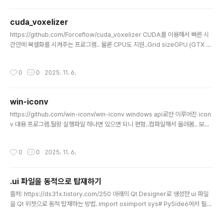
cuda_voxelizer
글 내용
https://github.com/Forceflow/cuda_voxelizer CUDA를 이용해서 빠른 시
간안에 복셀화를 시켜주는 프로그램.. 물론 CPU도 지원..Grid sizeGPU (GTX 10
50 TI)CPU (Intel i7 8750H, 12 threads)64³0.2 ms39.8 ms128³0.3 ms
63.6 ms256³0.6 ms118.2 ms512³1.8 ms308.8 ms1024³8.6 ms1047.5
작성시간
0
0
2025. 11. 6.
ms2048³44.6 ms4147.4 ms# generates a 256 x 256 x 256 vox-base
d voxel model which will be stored in bunny_256.vox.$ cuda_voxeliz
er -f bunny.ply -s 256 # generates..
win-iconv
글 내용
https://github.com/win-iconv/win-iconv windows api로만 이루어진 icon
v 대용 프로그램.딸랑 실행파일 하나면 있으면 되니 편함..컴파일해서 올려봄.. 보통
의 경우 파일 내부의 dll은 필요없으나.. 아래의 경우 환경변수로 사용할수 있음.ENV
IRONMENT VARIABLE: WINICONV_LIBICONV_DLL If $WINICONV_LIBIC
작성시간
0
0
2025. 11. 6.
ONV_DLL is set, win_iconv uses the DLL. If loading the DLL or iconv_o
pen() failed, falls back to internal conversion. If a few DLL are specifi
ed as comma s..
.ui 파일을 동적으로 탑재하기
글 내용
출처: https://ds31x.tistory.com/250 아래의 Qt Designer로 생성한 ui 파일
을 Qt 위젯으로 동적 탑재하는 방법. import osimport sys# PySide6에서 필요
한 클래스들 importfrom PySide6.QtWidgets import ( QApplication, # 어