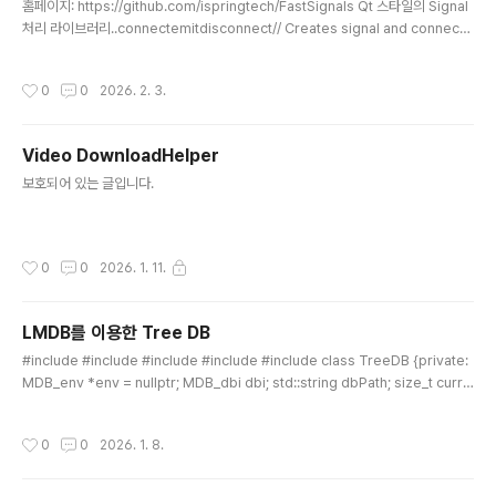
홈페이지: https://github.com/ispringtech/FastSignals Qt 스타일의 Signal
처리 라이브러리..connectemitdisconnect// Creates signal and connects
1 slot, calls 2 times, disconnects, calls again.// Outputs:// 13// 17#inclu
de "libfastsignals/signal.h"using namespace fastsignals;int main(){ si
작성시간
0
0
2026. 2. 3.
gnal valueChanged; connection conn; conn = valueChanged.connect
([](int value) { cout
Video DownloadHelper
글 내용
보호되어 있는 글입니다.
작성시간
0
0
2026. 1. 11.
LMDB를 이용한 Tree DB
글 내용
#include #include #include #include #include class TreeDB {private:
MDB_env *env = nullptr; MDB_dbi dbi; std::string dbPath; size_t curre
ntMapSize; // DB 초기화 및 오픈 (공통 로직) void initDB(size_t newSize) { i
f (env) mdb_env_close(env); // 기존 환경 닫기 mdb_env_create(&env);
작성시간
0
0
2026. 1. 8.
mdb_env_set_mapsize(env, newSize); // MDB_WRITEMAP: 쓰기 시 성
능 향상 및 확장 시 유리 int rc = mdb_env_open(env, dbPath.c_str(), MDB_
NOSUBDIR,..