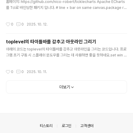
수..
홈페이지: https://github.com/nico-robert/ticklecharts Apache ECharts
를 Tcl로 바인딩한 패키지 입니다. # line + bar on same canvas.package re
quire ticklecharts# Initializes a new 2D Chart Class.set chart [ticklech
arts::chart new]# Set options$chart SetOptions -tooltip {show True t
작성시간
0
0
2025. 10. 12.
rigger "axis" axisPointer {type "cross" crossStyle {color "#999"}}} \ -
grid {left "3%" right "4%" bottom "3%" contain..
toplevel의 타이틀바를 감추고 아웃라인 그리기
글 내용
아래의 코드는 toplevel의 타이틀바를 감추고 아웃라인을 그리는 코드입니다. 프로
그램 초기 구동 시 스플래쉬 윈도우를 그리는 데 사용하면 좋을 듯하네요.set win [t
oplevel .option -relief solid \ -class Toplevel -borderwidth 0 -highlig
htthickness 1 \ -highlightbackground [::tk::Darken "#30404A" 85] \ -hi
작성시간
0
0
2025. 10. 11.
ghlightcolor [::tk::Darken "#30404A" 85]]wm overrideredirect $win
1; # hide title bar
더보기
의안내
티스토리
로그인
고객센터