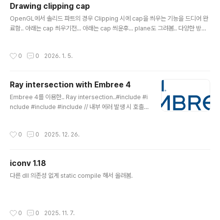
Drawing clipping cap
글 내용
OpenGL에서 솔리드 파트의 경우 Clipping 시에 cap을 씌우는 기능을 드디어 완
료함.. 아래는 cap 씌우기전... 아래는 cap 씌운후... plane도 그려봄.. 다양한 방향
으로 clipping..
작성시간
0
0
2026. 1. 5.
Ray intersection with Embree 4
글 내용
Embree 4를 이용한.. Ray intersection..#include #i
nclude #include #include // 내부 에러 발생 시 호출v
oid errorHandler(void* userPtr, enum RTCError
code, const char* str) { std::cerr ::infinity(); rayhi
작성시간
0
0
2025. 12. 26.
t.ray.mask = -1; rayhit.ray.flags = 0; rayhit.hit.ge
omID = RTC_INVALID_GEOMETRY_ID; rayhit.hit.in
stID[0] = RTC_INVALID_GEOMETRY_ID; // 쿼리 RT
iconv 1.18
CIntersectArguments args; rtcInitIntersectArgu
글 내용
ment..
다른 dll 의존성 없게 static compile 해서 올려봄.
작성시간
0
0
2025. 11. 7.