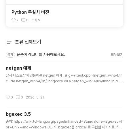
Python 무설치 버전
2
0
조회
9
분류 전체보기
주요 글 목록
쭌쭌이 레코더를 사용해보세요.
모두보기
공지
netgen 예제
글 내용
잠시 테스트삼아 만들어본 netgen 예제.. # g++ test.cpp -Inetgen_win64/in
clude netgen_win64/lib/libngcore.dll.a netgen_win64/lib/libnglib.dll.a
#include #include #include namespace nglib {#include #include }boo
l SaveMeshAsOBJ(nglib::Ng_Mesh* mesh, const std::string& filepat
작성시간
0
0
2026. 5. 21.
h) { std::ofstream obj_file(filepath); if (!obj_file.is_open()) { std::cerr
bgexec 3.5
글 내용
출처: https://wiki.tcl-lang.org/page/Enhanced+Standalone+Bgexec+f
or+Unix+and+Windows BLT의 bgexec를 critical 로 구현한 패키지로, 하나