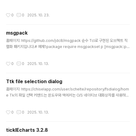
스 스타일도 지원.. 아래와 같이 간단한 래퍼 함수를 만들어봄..#include // FILENA
ME_MAX #include std::string Rel2AbsPath(const std::string& base, c
작성시간
0
0
2025. 10. 23.
onst std::string& relative, bool unix_style) { if(unix_style) cwk_path_s
et_style(CWK_STYLE_UNIX); else cwk_path_set_style(CWK_STYLE_
WINDOWS); char buffer[FIL..
msgpack
글 내용
홈페이지: https://github.com/jdc8/msgpack 순수 Tcl로 구현된 오브젝트 직
렬화 패키지입니다.# 예제1package require msgpackset p [msgpack::pa
cker new]$p pack int 123456789$p pack str "A MessagePack exam
ple"$p pack dict int str {1 one 2 two}set packed_data [$p data]set u
작성시간
0
0
2025. 10. 13.
[msgpack::unpacker new]$u unpack_string $packed_data# {{intege
r 123456789} {str {A MessagePack example}} {map {{integer 1} {str
one} {integer 2} {str two}}}..
Ttk file selection dialog
글 내용
홈페이지: https://chiselapp.com/user/schelte/repository/fsdialog/hom
e Tk의 파일 선택 커맨드는 윈도우와 맥에서는 O/S 네이티브 대화상자를 사용하고
유닉스 계열 플랫폼에서는 매우 단순한 대화상자가 사용됩니다. 이 프로젝트는 이런
플랫폼에서 공통으로 사용하고 더 보기 좋은 대화상자를 제공하기 위해 시작되었습
작성시간
0
0
2025. 10. 13.
니다. 초기 1.0 버전은 리눅스 버전의 Tk 코어에 포함될 가능성을 염두에 두고 설계
되었습니다. 하지만 이에 대한 저항이 너무 커서, 2.0 버전에서는 이러한 전략이 폐
기되었습니다. 이제 이 패키지는 auto_path 아래의 디렉토리에 위치하도록 되어 있
ticklEcharts 3.2.8
습니다. 그런 다음 `[package require fsdialog]` 명령으로 패키지를 불러올
글 내용