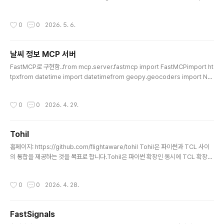
이상의 프로세스를 포그라운드 또는 백그라운드로 실행하고, 표준 출력(stdout)과
표준 에러(stderr)를 Tcl 변수나 콜백 함수로 받을수 있는 확장 패키지입니다.
작성시간
0
0
2026. 5. 6.
날씨 정보 MCP 서버
글 내용
FastMCP로 구현함..from mcp.server.fastmcp import FastMCPimport ht
tpxfrom datetime import datetimefrom geopy.geocoders import No
minatim# FastMCP 서버 초기화mcp = FastMCP("Weather Server")def g
et_weather_description(code: int) -> str: """WMO 날씨 코드를 한글 설명
작성시간
0
0
2026. 4. 29.
으로 변환""" weather_codes = { 0: "맑음", 1: "대체로 맑음", 2: "부분적으로 흐
림", 3: "흐림", 45: "안개", 48: "서리 안개", 51: ..
Tohil
글 내용
홈페이지: https://github.com/flightaware/tohil Tohil은 파이썬과 TCL 사이
의 통합을 제공하는 것을 목표로 합니다.Tohil은 파이썬 확장인 동시에 TCL 확장이
기도 하며, Tcl 8.6 이상 및 Python 3.6 이상 버전에서 Tcl과 파이썬 간의 유연한
양방향 호출을 가능하게 합니다.Tohil은 오픈 소스 소프트웨어이며, 허용적인 '3-cl
작성시간
0
0
2026. 4. 28.
ause BSD 라이선스'(LICENSE.txt 참조)에 따라 영리 목적이나 재배포를 포함하
여 무료로 사용할 수 있습니다.Tohil의 발음은 취향에 따라 '토-힐(toe-heel)' 또는
'토-힐(toe-hill)'로 부를 수 있습니다.Tohil은 튜토리얼과 레퍼런스를 포함하여 계
FastSignals
속해서 늘어나고 있는 문서들을 갖추고 있으며, ht..
글 내용